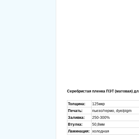
Серебристая пленка ПЭТ (матовая) д
Толщина:
125мкр
Печать:
пьезо/термо, dye/pigm
Заливка:
250-300%
Втулка:
50,8мм
Ламинация:
холодная